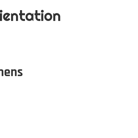
ientation
nens