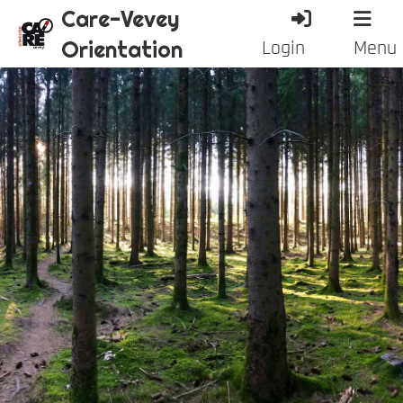
Care-Vevey
Orientation
Login
Menu